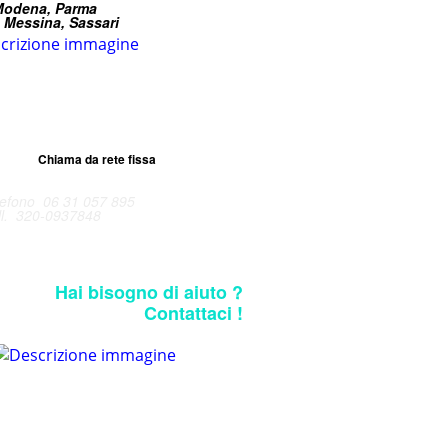
 Modena, Parma
, Messina, Sassari
Chiama da rete fissa
lefono 06 31 057 895
ll. 320-0937848
Hai bisogno di aiuto ?
Contattaci !