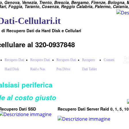
o, Genova, Venezia, Trento, Brescia, Bergamo, Firenze, Bologna,
Bari, Foggia, Taranto, Cosenza, Reggio Calabria, Palermo, Catania
ati-Cellulari.it
i di Recupero Dati da Hard Disk e Cellulari
ellulare al 320-0937848
Te
Recupero Dati
Recupero Dati
Recupero Dati
Recupero
Contatti
Ce
Hard Disk
Raid e Nas
Pen Drive
Dati Tablet
siasi periferica
le al costo giusto
Recupero Dati SSD
Recupero Dati Server Raid 0, 1, 5, 10