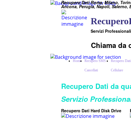
Recupero Dati Roma, Milano, Torin
Ancona, Perugia, Napoli, Salerno, 
RecuperoD
Servizi Professional
Chiama da c
Home
Recupero SMS
Recupero Dati
Cancellati
Cellulare
Recupero Dati da qual
Servizio Professiona
Recupero Dati Hard Disk Drive